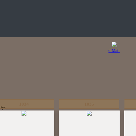
e-Mail
1034
1035
ips